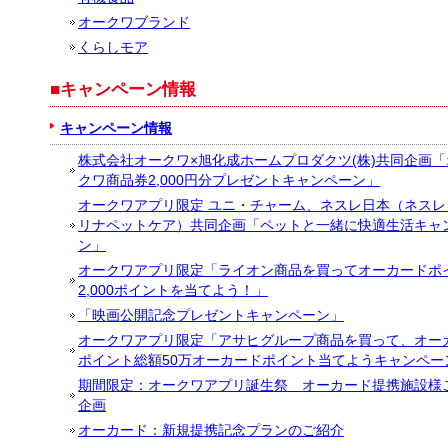
オークワブランド
くらしモア
■キャンペーン情報
キャンペーン情報
株式会社オークワ×旭化成ホームプロダクツ(株)共同企画「
クワ商品券2,000円分プレゼントキャンペーン」
オークワアプリ限定 ユニ・チャーム、ネスレ日本（ネスレ
リナペットケア）共同企画「ペットと一緒に快適生活キャ
ン」
オークワアプリ限定「ライオン商品を買ってオーカードポ
2,000ポイントを当てよう！」
「映画公開記念プレゼントキャンペーン」
オークワアプリ限定「アサヒグループ商品を買って、オー
ポイント総額50万オーカードポイント当てようキャンペー
期間限定：オークワアプリ誕生祭 オーカード提携施設様
企画
オーカード：新規提携記念プランのご紹介