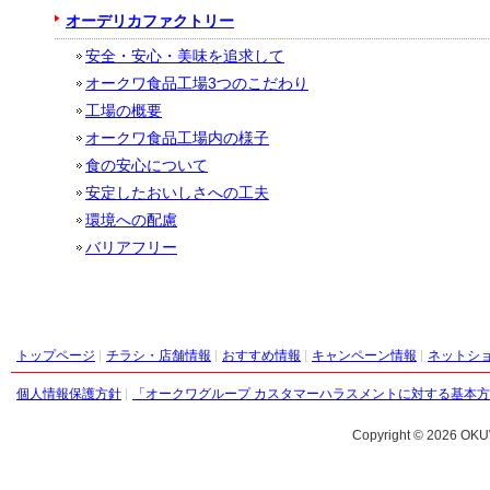
オーデリカファクトリー
安全・安心・美味を追求して
オークワ食品工場3つのこだわり
工場の概要
オークワ食品工場内の様子
食の安心について
安定したおいしさへの工夫
環境への配慮
バリアフリー
トップページ
チラシ・店舗情報
おすすめ情報
キャンペーン情報
ネットシ
個人情報保護方針
「オークワグループ カスタマーハラスメントに対する基本
Copyright ©
2026 OKU