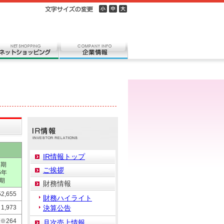
IR情報トップ
7期
ご挨拶
6年
期
財務情報
52,655
財務ハイライト
1,973
決算公告
※264
月次売上情報