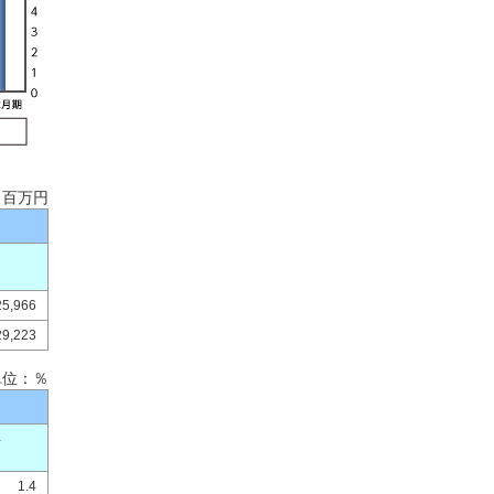
：百万円
25,966
29,223
単位：％
年
1.4