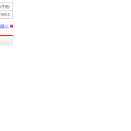
0(予想)
500.0
先頭へ