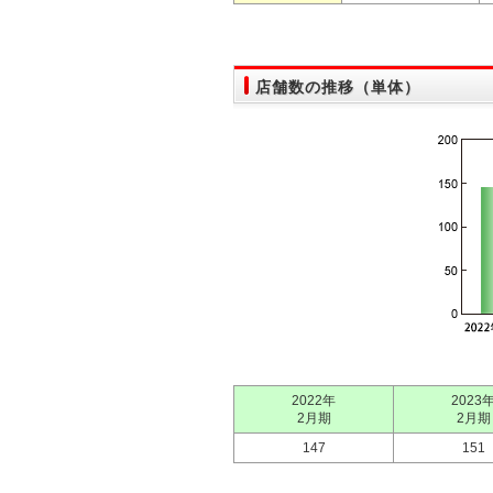
店舗数の推移（単体）
2022年
2023
2月期
2月期
147
151