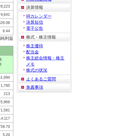
29,223
決算情報
74,641
IRカレンダー
決算短信
826.06
電子公告
6.44
株式・株主情報
期純利益
株主優待
配当金
株主総会情報・株主
期
メモ
年
期
株式の状況
51,094
よくあるご質問
1,785
免責事項
213
25,966
71,581
14,117
758.70
5.20