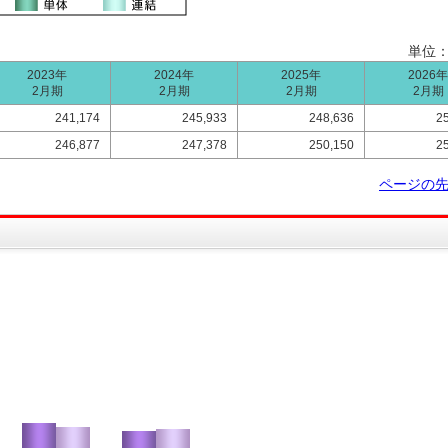
単位
2023年
2024年
2025年
2026年
2月期
2月期
2月期
2月期
241,174
245,933
248,636
2
246,877
247,378
250,150
2
ページの