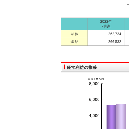
2022年
2月期
単 体
262,734
連 結
266,532
経常利益の推移