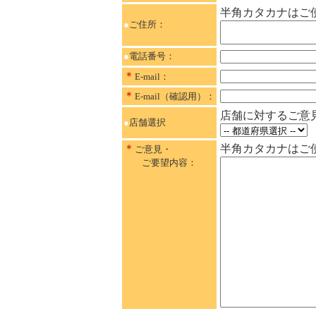
半角カタカナはご
●
ご住所：
●
電話番号：
＊
E-mail：
＊
E-mail（確認用）：
店舗に対するご意
●
店舗選択
＊
半角カタカナはご
ご意見・
ご要望
内容：