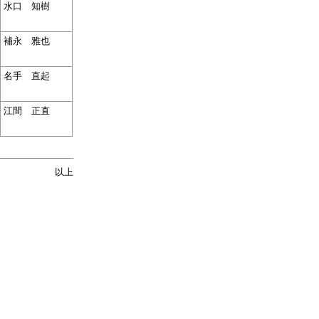
水口 知樹
補永 雅也
名手 直起
江間 正直
以上