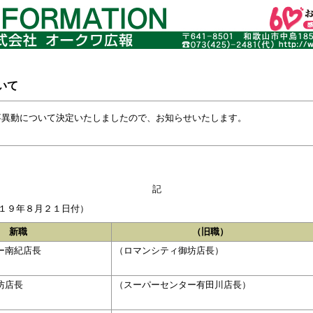
いて
事異動について決定いたしましたので、お知らせいたします。
記
１９年８月２１日付）
新職
（旧職）
ー南紀店長
（ロマンシティ御坊店長）
坊店長
（スーパーセンター有田川店長）