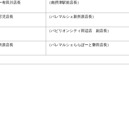
ー有田川店長
（南摂津駅前店長）
可児店長
（パレマルシェ新所原店長）
（パビリオンシティ田辺店 副店長）
所原店長
（パレマルシェららぽーと磐田店長）