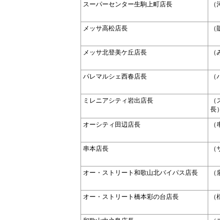
スーパーセンター生駒上町店長
（
メッサ高松店長
（
メッサ北登美ケ丘店長
（
パレマルシェ西春店長
（
ミレニアシティ岩出店長
（
長
オーシティ田辺店長
（
串本店長
（
オー・ストリート和歌山北バイパス店長
（
オー・ストリート橋本彩の台店長
（