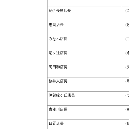
紀伊長島店長
（
忠岡店長
（
みなべ店長
（
尼ヶ辻店長
（
阿田和店長
（
桜井東店長
（
伊賀緑ヶ丘店長
（
古座川店長
（
日置店長
（