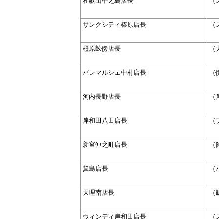
和歌山中之島店長
（
サンクシティ榛原店長
（
橿原畝傍店長
（
パレマルシェ中村店長
（
河内長野店長
（
岸和田八田店長
（
新宮仲之町店長
（
箕島店長
（
天理南店長
（
ウィンディ岸和田店長
（