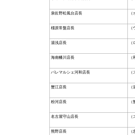
泉佐野松風台店長
（
橿原常盤店長
（
湯浅店長
（
海南幡川店長
（
パレマルシェ河和店長
（
蟹江店長
（
粉河店長
（
名古屋守山店長
（
熊野店長
（