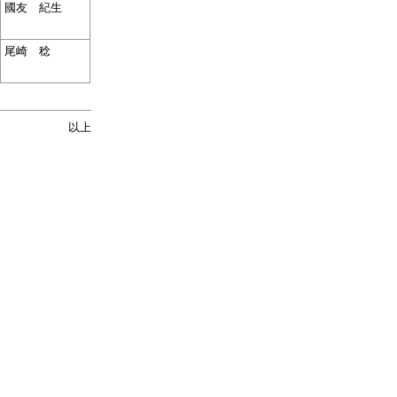
國友 紀生
尾崎 稔
以上