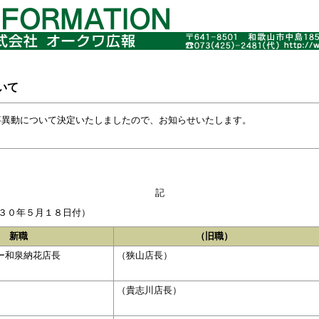
いて
事異動について決定いたしましたので、お知らせいたします。
記
３０年５月１８日付）
新職
（旧職）
ー和泉納花店長
（狭山店長）
（貴志川店長）