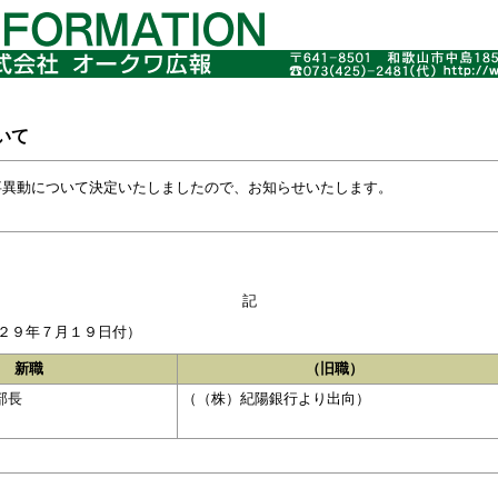
いて
事異動について決定いたしましたので、お知らせいたします。
記
２９年７月１９日付）
新職
（旧職）
部長
（（株）紀陽銀行より出向）