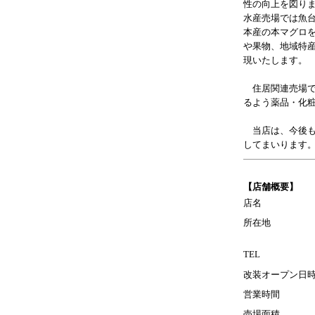
性の向上を図り
水産売場では魚
本産の本マグロ
や果物、地域特
現いたします。
住居関連売場で
るよう薬品・化
当店は、今後も
してまいります
【店舗概要】
店名
所在地
TEL
改装オープン日
営業時間
売場面積