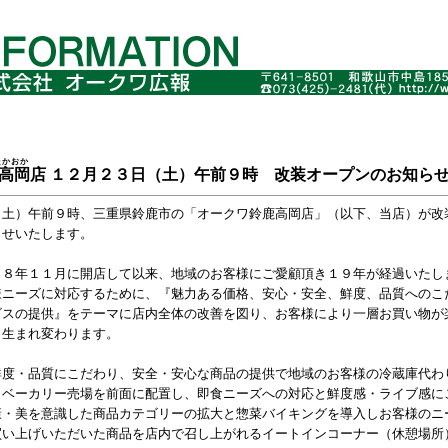
たかおか
高岡
店 １２月２３日（土）午前９時 改装オープンのお知ら
土）午前９時、三重県鈴鹿市の「オークワ鈴鹿高岡店」（以下、当店）が改
らせいたします。
８年１１月に開店して以来、地域のお客様にご愛顧頂き１９年が経過いたし
様ニーズに対応するために、『魅力ある価格、安心・安全、鮮度、品質へのこ
ビスの提供』をテーマに店内全体の改善を図り、お客様により一層お買い物が
と生まれ変わります。
鮮度・品質にこだわり、安全・安心な商品の提供で地域のお客様の冷蔵庫代わ
・ベーカリー売場を前面に配置し、即食ニーズへの対応と鮮度感・ライブ感に
康・美を意識した商品カテゴリーの拡大と惣菜バイキングを導入しお客様のニ
買い上げいただいた商品を店内で召し上がれるイートインコーナー（休憩場所