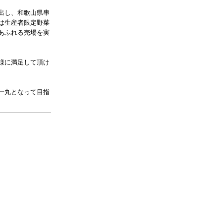
出し、和歌山県串
は生産者限定野菜
あふれる売場を実
様に満足して頂け
一丸となって目指