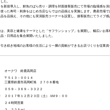
ました。
台を新規導入し、鮮魚のばら売り・調理を対面接客販売にて市場の臨場感を演
を使った寿司・刺身をはじめ当店ならではの品揃えを実施します。農産売場で
産品を品揃え、その他にも実演販売コーナーを設置し、接客販売にてライブ感
は、美容と健康をテーマとした「サフランショップ」を展開し、幅広いお客
粧品・日用品を集合展開いたしました。
引き続き地域のお客様の生活により一層の貢献ができるお店づくりを従業員
。
オークワ 鈴鹿高岡店
〒５１３－００１４
三重県鈴鹿市高岡町旭 ２７０８番地
０５９－３６９－３３２２
時
２０１７年１２月２３日（土） AM９：００
２４時間営業
２，２２５ｍ²