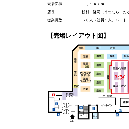
売場面積
１，９４７ｍ²
店長
松村 隆司（まつむら た
従業員数
６６人（社員９人、パート
【売場レイアウト図】