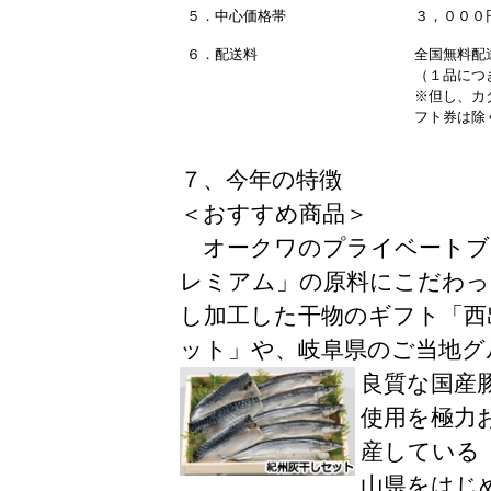
５．中心価格帯
３，０００
６．配送料
全国無料配
（１品につ
※但し、カ
フト券は除
７、今年の特徴
＜おすすめ商品＞
オークワのプライベートブ
レミアム」の原料にこだわっ
し加工した干物のギフト「西
ット」や、岐阜県のご当地グ
良質な国産
使用を極力
産している
山県をはじ