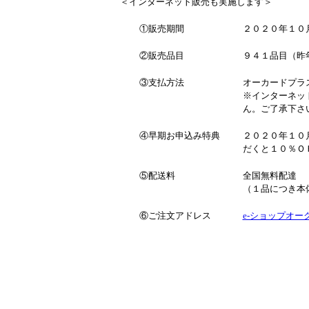
＜インターネット販売も実施します＞
①販売期間
２０２０年１０
②販売品目
９４１品目（昨
③支払方法
オーカードプラ
※インターネッ
ん。ご了承下さ
④早期お申込み特典
２０２０年１０
だくと１０％Ｏ
⑤配送料
全国無料配達
（１品につき本
⑥ご注文アドレス
e-ショップオークワ h