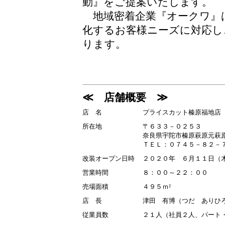
動』をご提案いたします。
地域密着企業『オークワ』
化するお客様ニーズに対応し
ります。
≪ 店舗概要 ≫
店 名
プライスカット榛原福地店
所在地
〒６３３－０２５３
奈良県宇陀市榛原萩原元萩
ＴＥＬ：０７４５－８２－
改装オープン日時
２０２０年 ６月１１日（木
営業時間
８：００～２２：００
売場面積
４９５ｍ²
店 長
津田 有博（つだ ありひ
従業員数
２１人（社員２人、パート