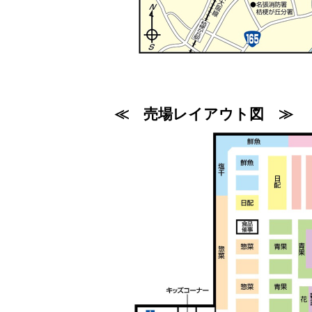
≪ 売場レイアウト図 ≫