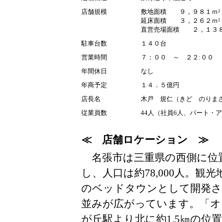
店舗規模
敷地面積 ９，９８１ｍ²
延床面積 ３，２６２ｍ²
直営売場面積 ２，１３８
駐車台数
１４０台
営業時間
７：００ ～ ２２:００
年間休日
なし
年商予定
１４．５億円
店長名
木戸 規仁（きど のりま
従業員数
44人（社員6人、パート・
≪ 店舗ロケーション ≫
名張市は三重県の西側に位
し、人口は約78,000人。
のベッドタウンとして開発さ
並みが広がっています。「オ
が丘駅より北に約1.5㎞の位