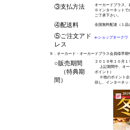
オーカードプラス、
③支払方法
※インターネットで
ご了承下さい。
④配送料
全国無料配達（１品
⑤ご注文アド
e-ショップオークワ http
レス
９．オーカード・オーカードプラス会員様早期
２０１９年１０月１
○販売期間
上記期間中、オーカ
（特典期
ポイント）
※他のポイント企
間）
但し、インターネッ