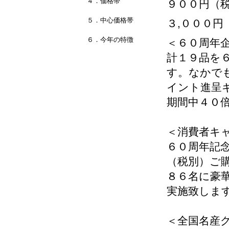
４．価格帯
９００円（税
５．中心価格帯
３,０００円
６．今年の特徴
＜６０周年
計１９品を
す。なかで
イント進呈
期間中４０
＜消費者キ
６０周年記
（税別）ご
８６名に豪
実施致しま
＜全国名産